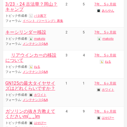
3/23・24 古法華？岡山？
2
5
7年、 5ヶ月前
キャンプ
あらやん
トピック作成者:
パタ殿下
フォーラム:
イベント（ツーリング）募集
キーシリンダー移設
2
5
7年、 5ヶ月前
トピック作成者:
makoto
makoto
フォーラム:
メンテナンスQ&A
リアウインカーの移設
3
4
7年、 5ヶ月前
について
ねる
トピック作成者:
ねる
フォーラム:
メンテナンスQ&A
GN125の最大タイヤサイ
1
1
7年、 6ヶ月前
ズはどれくらいですか？
ホワイト
トピック作成者:
ホワイト
フォーラム:
メンテナンスQ&A
ガソリンの抜き方教えて
4
9
7年、 6ヶ月前
くださいm(_ _)m
はせぴー
トピック作成者:
はせぴー