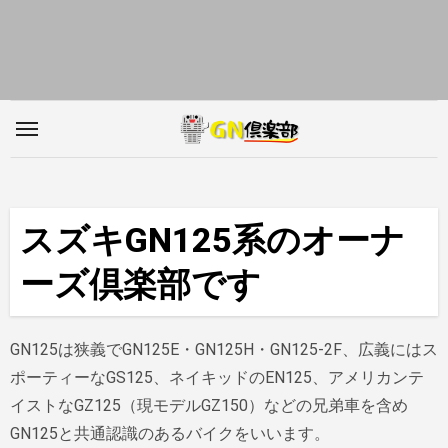
内
容
を
ス
キ
ッ
プ
スズキGN125系のオーナ
ーズ倶楽部です
GN125は狭義でGN125E・GN125H・GN125-2F、広義にはス
ポーティーなGS125、ネイキッドのEN125、アメリカンテ
イストなGZ125（現モデルGZ150）などの兄弟車を含め
GN125と共通認識のあるバイクをいいます。