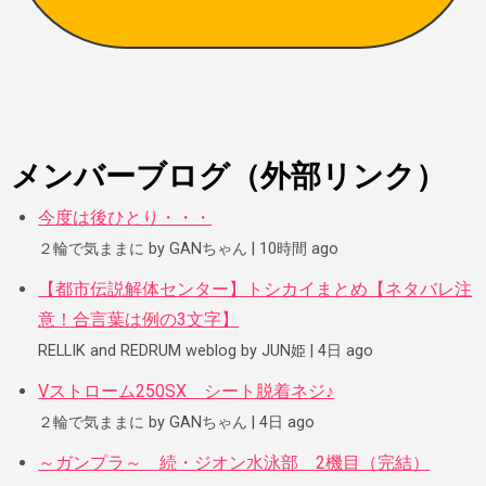
メンバーブログ（外部リンク）
今度は後ひとり・・・
２輪で気ままに by GANちゃん
10時間 ago
【都市伝説解体センター】トシカイまとめ【ネタバレ注
意！合言葉は例の3文字】
RELLIK and REDRUM weblog by JUN姫
4日 ago
Vストローム250SX シート脱着ネジ♪
２輪で気ままに by GANちゃん
4日 ago
～ガンプラ～ 続・ジオン水泳部 2機目（完結）