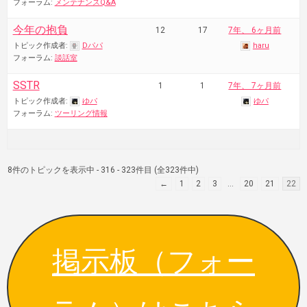
フォーラム:
メンテナンスQ&A
今年の抱負
12
17
7年、 6ヶ月前
トピック作成者:
Dパパ
haru
フォーラム:
談話室
SSTR
1
1
7年、 7ヶ月前
トピック作成者:
ゆパ
ゆパ
フォーラム:
ツーリング情報
8件のトピックを表示中 - 316 - 323件目 (全323件中)
←
1
2
3
…
20
21
22
掲示板（フォー