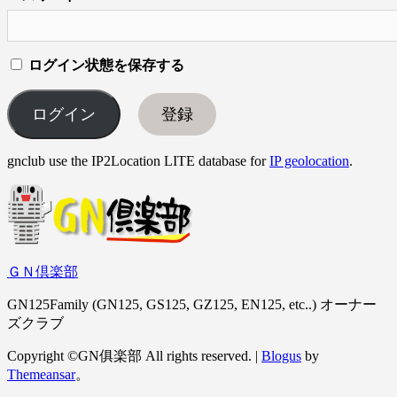
ログイン状態を保存する
登録
gnclub use the IP2Location LITE database for
IP geolocation
.
ＧＮ倶楽部
GN125Family (GN125, GS125, GZ125, EN125, etc..) オーナー
ズクラブ
Copyright ©GN俱楽部 All rights reserved.
|
Blogus
by
Themeansar
。