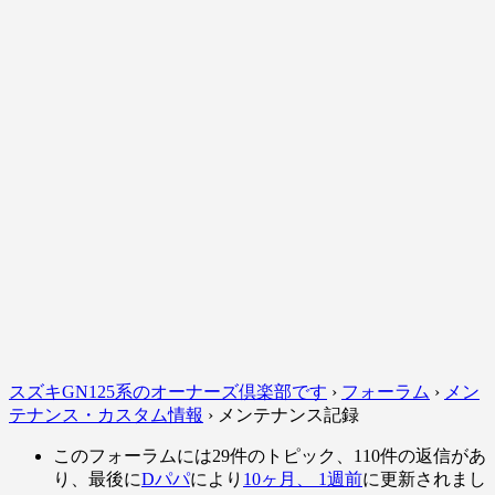
スズキGN125系のオーナーズ倶楽部です
›
フォーラム
›
メン
テナンス・カスタム情報
›
メンテナンス記録
このフォーラムには29件のトピック、110件の返信があ
り、最後に
Dパパ
により
10ヶ月、 1週前
に更新されまし