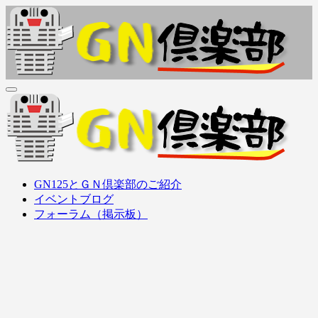
内
容
を
ス
キ
ッ
ＧＮ倶楽部
GN125Family (GN125, GS125, GZ125, EN125, etc..) オーナーズ
プ
クラブ
ＧＮ倶楽部
GN125Family (GN125, GS125, GZ125, EN125, etc..) オーナーズ
GN125とＧＮ倶楽部のご紹介
クラブ
イベントブログ
フォーラム（掲示板）