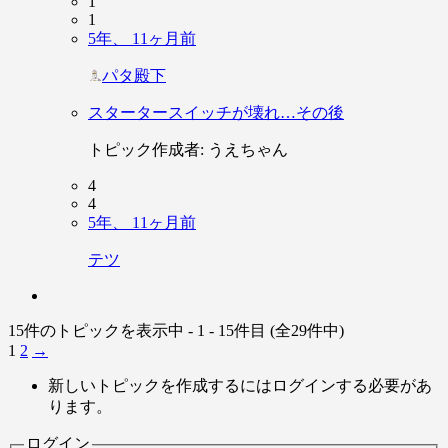
1
1
5年、 11ヶ月前
パタ殿下
スタータースイッチが壊れ…その後
トピック作成者:
うえちゃん
4
4
5年、 11ヶ月前
テツ
15件のトピックを表示中 - 1 - 15件目 (全29件中)
1
2
→
新しいトピックを作成するにはログインする必要があ
ります。
ログイン