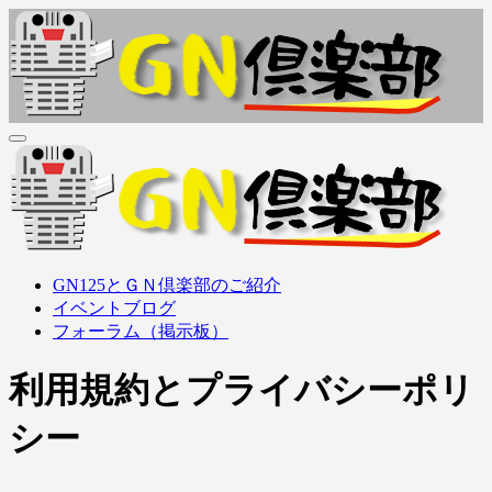
内
容
を
ス
キ
ッ
ＧＮ倶楽部
GN125Family (GN125, GS125, GZ125, EN125, etc..) オーナーズ
プ
クラブ
ＧＮ倶楽部
GN125Family (GN125, GS125, GZ125, EN125, etc..) オーナーズ
GN125とＧＮ倶楽部のご紹介
クラブ
イベントブログ
フォーラム（掲示板）
利用規約とプライバシーポリ
シー