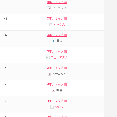
3
3年、 1ヶ月前
ピーコック
43
3年、 5ヶ月前
やっさん
4
3年、 7ヶ月前
原Ｇ
3
3年、 7ヶ月前
ロビンマスク
5
3年、 8ヶ月前
ピーコック
2
4年、 4ヶ月前
匿名
9
4年、 7ヶ月前
つむぇ