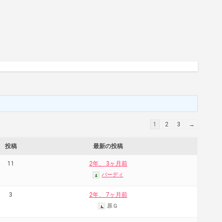
1
2
3
→
投稿
最新の投稿
11
2年、 3ヶ月前
バーディ
3
2年、 7ヶ月前
原Ｇ