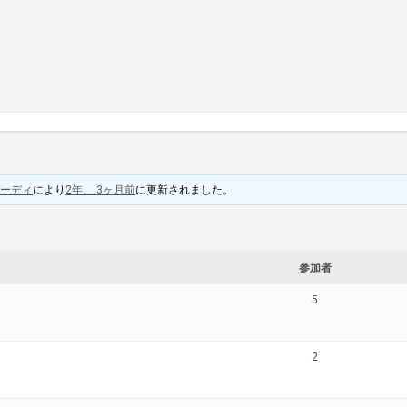
バーディ
により
2年、 3ヶ月前
に更新されました。
参加者
5
2