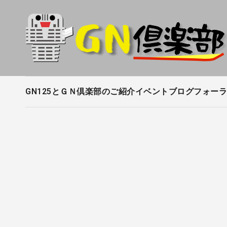
内
容
を
ス
キ
ッ
プ
GN125とＧＮ倶楽部のご紹介
イベントブログ
フォーラ