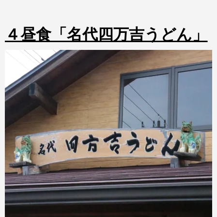
４昼食「名代四万吉うどん」