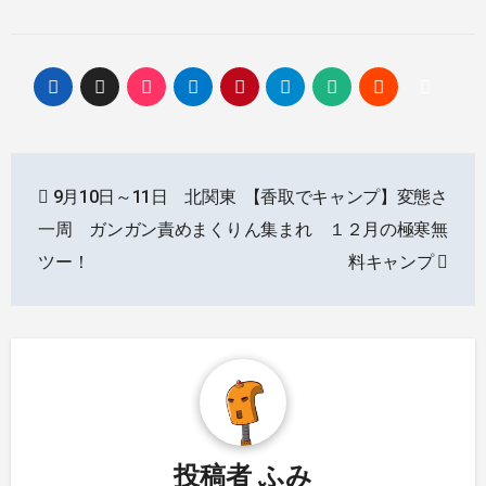
投
9月10日～11日 北関東
【香取でキャンプ】変態さ
稿
一周 ガンガン責めまくり
ん集まれ １２月の極寒無
ナ
ツー！
料キャンプ
ビ
ゲ
ー
シ
投稿者
ふみ
ョ