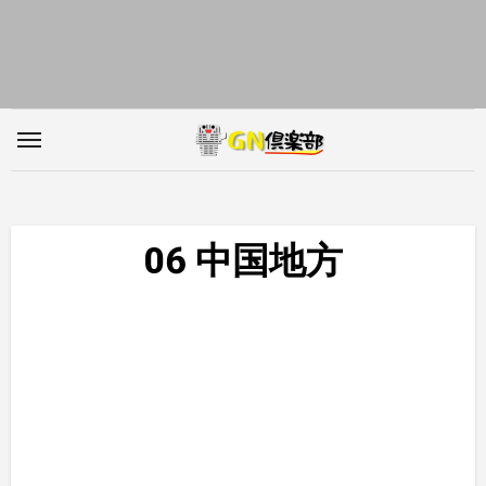
内
容
を
ス
キ
ッ
プ
06 中国地方