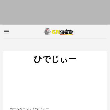
内
容
を
ス
キ
ッ
プ
ひでじぃー
ホームページ
ひでじぃー