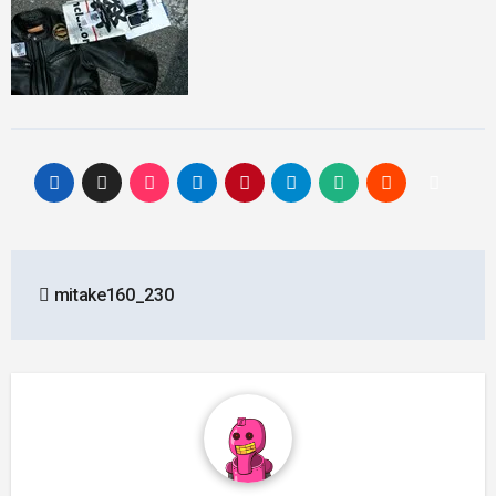
投
mitake160_230
稿
ナ
ビ
ゲ