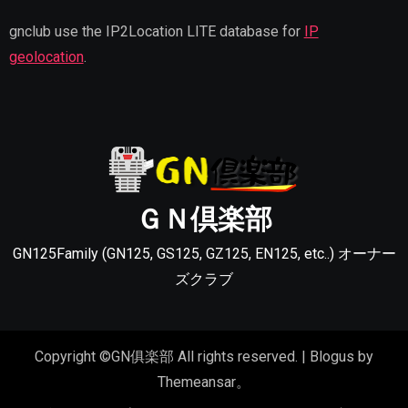
gnclub use the IP2Location LITE database for
IP
geolocation
.
ＧＮ倶楽部
GN125Family (GN125, GS125, GZ125, EN125, etc..) オーナー
ズクラブ
Copyright ©GN俱楽部 All rights reserved.
|
Blogus
by
Themeansar
。