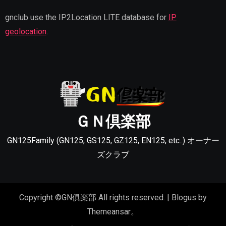
gnclub use the IP2Location LITE database for
IP
geolocation
.
ＧＮ倶楽部
GN125Family (GN125, GS125, GZ125, EN125, etc..) オーナー
ズクラブ
Copyright ©GN俱楽部 All rights reserved.
|
Blogus
by
Themeansar
。