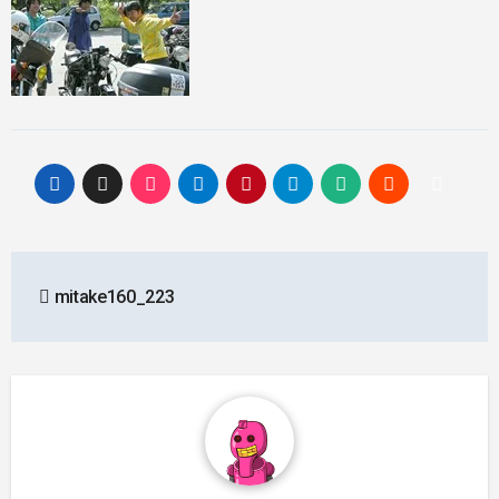
投
mitake160_223
稿
ナ
ビ
ゲ