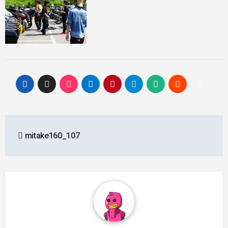
投
mitake160_107
稿
ナ
ビ
ゲ