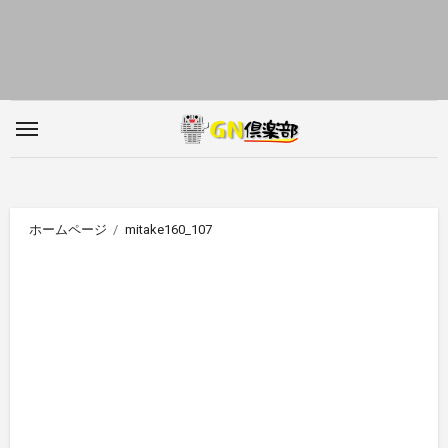
内
容
を
ス
キ
ッ
プ
ホームページ
mitake160_107