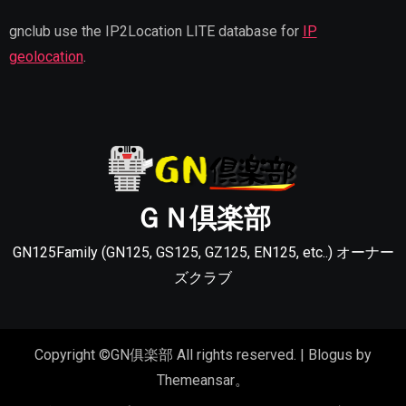
gnclub use the IP2Location LITE database for
IP
geolocation
.
ＧＮ倶楽部
GN125Family (GN125, GS125, GZ125, EN125, etc..) オーナー
ズクラブ
Copyright ©GN俱楽部 All rights reserved.
|
Blogus
by
Themeansar
。