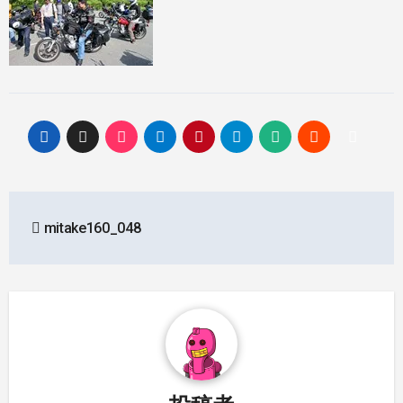
投
mitake160_048
稿
ナ
ビ
ゲ
ー