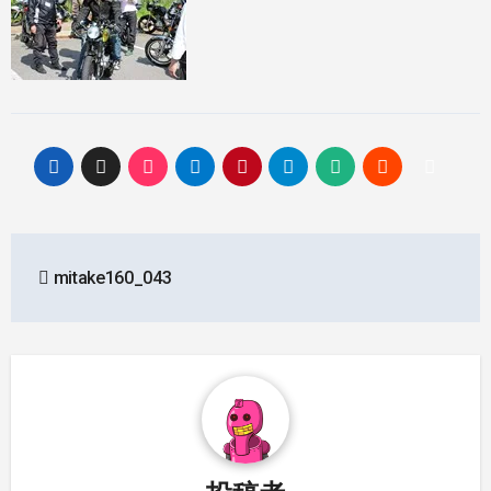
投
mitake160_043
稿
ナ
ビ
ゲ
ー