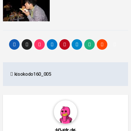
投
kisokodo160_005
稿
ナ
ビ
ゲ
ー