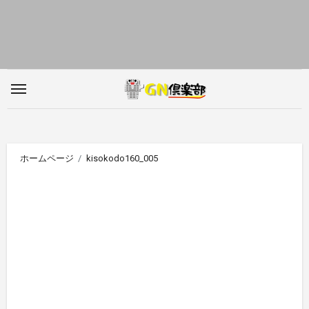
内
容
を
ス
キ
ッ
プ
ホームページ
kisokodo160_005