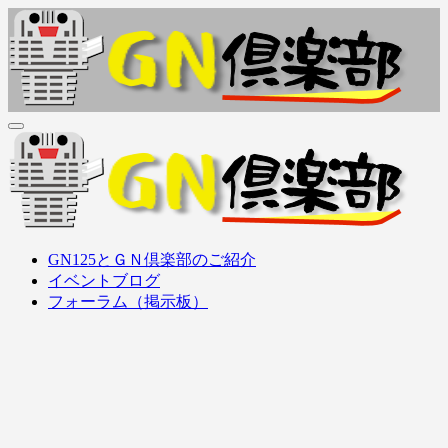
内
容
を
ス
キ
ッ
ＧＮ倶楽部
GN125Family (GN125, GS125, GZ125, EN125, etc..) オーナーズ
プ
クラブ
ＧＮ倶楽部
GN125Family (GN125, GS125, GZ125, EN125, etc..) オーナーズ
GN125とＧＮ倶楽部のご紹介
クラブ
イベントブログ
フォーラム（掲示板）