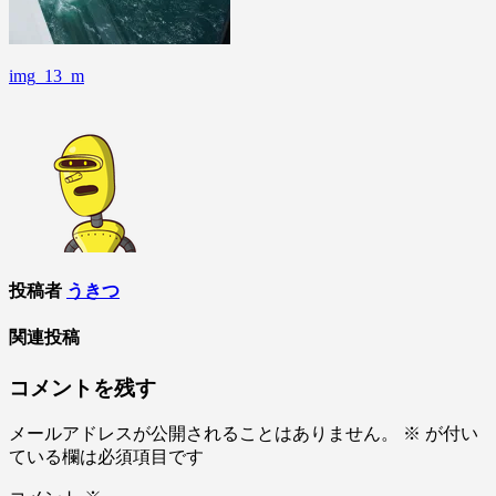
img_13_m
投
稿
ナ
ビ
ゲ
ー
シ
投稿者
うきつ
ョ
関連投稿
ン
コメントを残す
メールアドレスが公開されることはありません。
※
が付い
ている欄は必須項目です