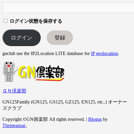
ログイン状態を保存する
登録
gnclub use the IP2Location LITE database for
IP geolocation
.
ＧＮ倶楽部
GN125Family (GN125, GS125, GZ125, EN125, etc..) オーナー
ズクラブ
Copyright ©GN俱楽部 All rights reserved.
|
Blogus
by
Themeansar
。