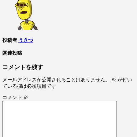
ナ
ビ
ゲ
ー
シ
投稿者
うきつ
ョ
関連投稿
ン
コメントを残す
メールアドレスが公開されることはありません。
※
が付い
ている欄は必須項目です
コメント
※