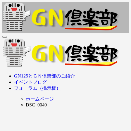
内
容
を
ス
キ
ッ
ＧＮ倶楽部
GN125Family (GN125, GS125, GZ125, EN125, etc..) オーナーズ
プ
クラブ
ＧＮ倶楽部
GN125Family (GN125, GS125, GZ125, EN125, etc..) オーナーズ
GN125とＧＮ倶楽部のご紹介
クラブ
イベントブログ
フォーラム（掲示板）
ホームページ
DSC_0040