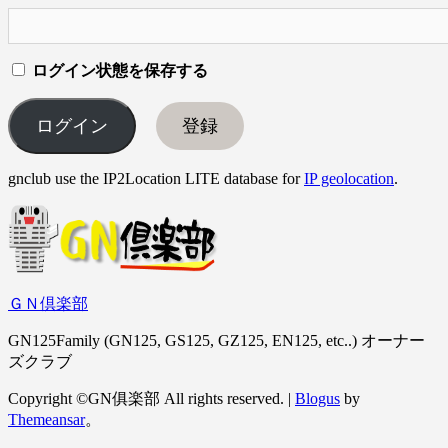
ログイン状態を保存する
登録
gnclub use the IP2Location LITE database for
IP geolocation
.
ＧＮ倶楽部
GN125Family (GN125, GS125, GZ125, EN125, etc..) オーナー
ズクラブ
Copyright ©GN俱楽部 All rights reserved.
|
Blogus
by
Themeansar
。