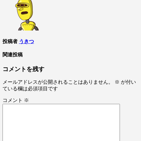
ナ
ビ
ゲ
ー
シ
投稿者
うきつ
ョ
関連投稿
ン
コメントを残す
メールアドレスが公開されることはありません。
※
が付い
ている欄は必須項目です
コメント
※