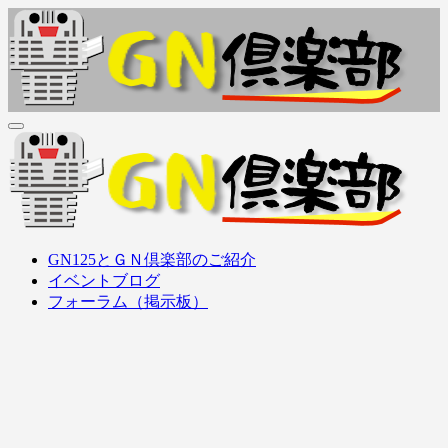
内
容
を
ス
キ
ッ
ＧＮ倶楽部
GN125Family (GN125, GS125, GZ125, EN125, etc..) オーナーズ
プ
クラブ
ＧＮ倶楽部
GN125Family (GN125, GS125, GZ125, EN125, etc..) オーナーズ
GN125とＧＮ倶楽部のご紹介
クラブ
イベントブログ
フォーラム（掲示板）