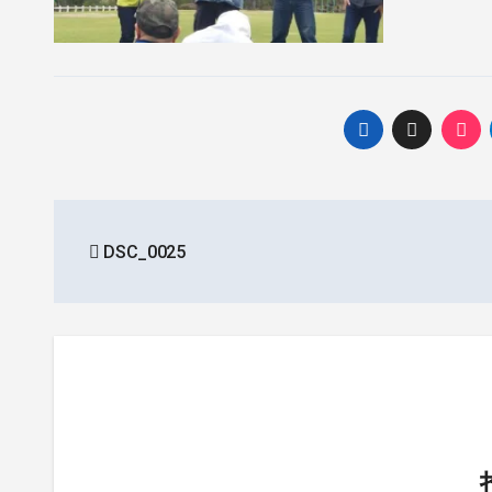
投
DSC_0025
稿
ナ
ビ
ゲ
ー
シ