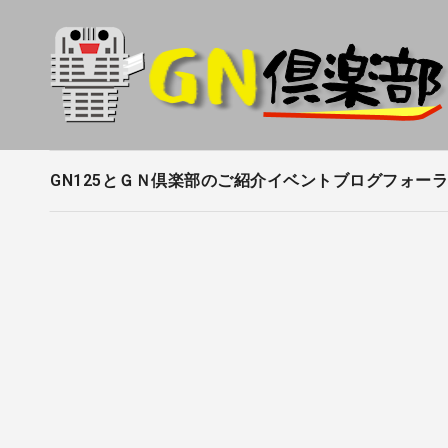
内
容
を
ス
キ
ッ
プ
GN125とＧＮ倶楽部のご紹介
イベントブログ
フォーラ