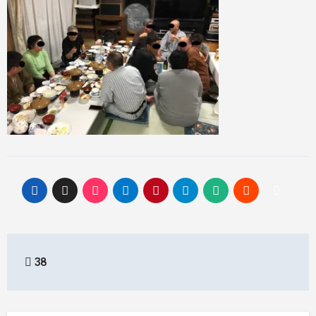
投
38
稿
ナ