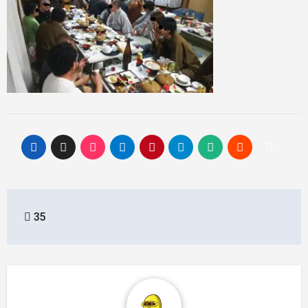
投
35
稿
ナ
ビ