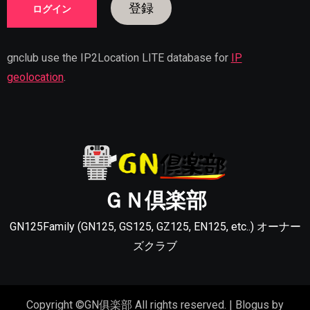
登録
gnclub use the IP2Location LITE database for
IP
geolocation
.
ＧＮ倶楽部
GN125Family (GN125, GS125, GZ125, EN125, etc..) オーナー
ズクラブ
Copyright ©GN俱楽部 All rights reserved.
|
Blogus
by