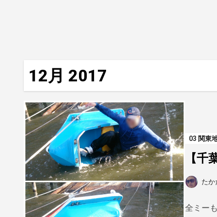
12月 2017
03 関東
【千
たか
全ミーも