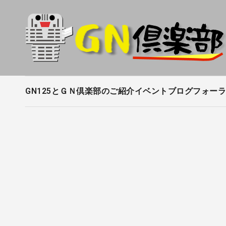
内
容
を
ス
キ
ッ
プ
GN125とＧＮ倶楽部のご紹介
イベントブログ
フォーラ