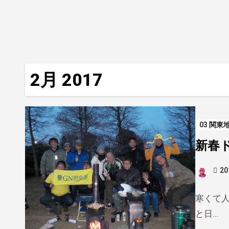
2月 2017
03 関東
新春
2
寒くて
と日…