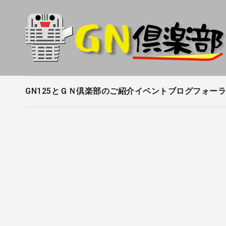
内
容
を
ス
キ
ッ
プ
GN125とＧＮ倶楽部のご紹介
イベントブログ
フォーラ