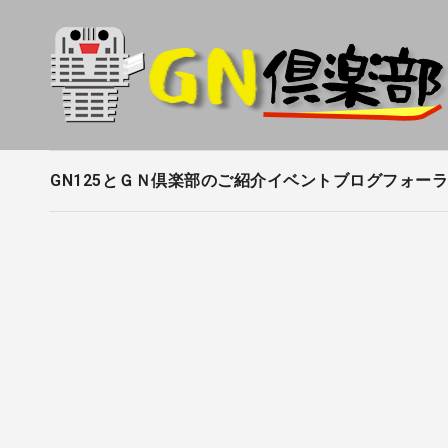
内
容
を
ス
キ
ッ
プ
GN125とＧＮ倶楽部のご紹介
イベントブログ
フォーラ