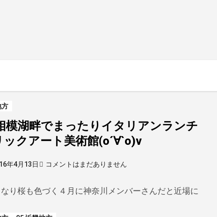
地方
 相模湖畔でまったりイタリアンランチ
ックアート美術館(о´∀`о)v
016年4月13日
コメントはまだありません
となり桜も色づく４月に神奈川メンバーさんだと近場に