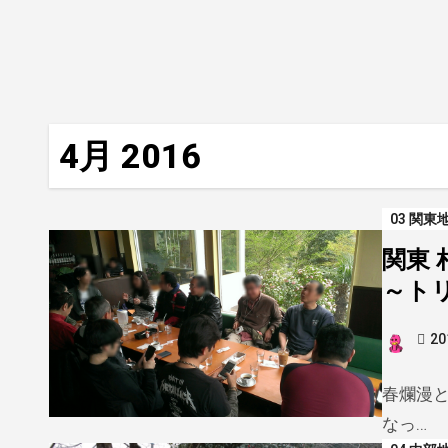
4月 2016
03 関東
関東
～トリ
2
春爛漫
なっ…