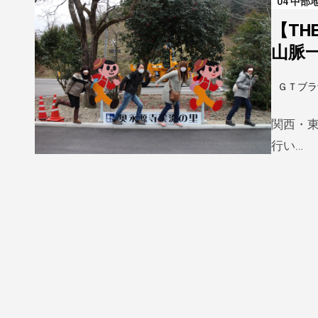
04 中部
【TH
山脈
ＧＴブラ
関西・
行い…