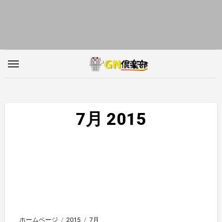
内
容
を
ス
キ
ッ
プ
7月 2015
ホームページ
2015
7月