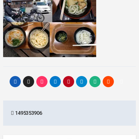
投
1495353906
稿
ナ