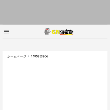
内
容
を
ス
キ
ッ
プ
ホームページ
1495353906