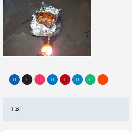
投
021
稿
ナ