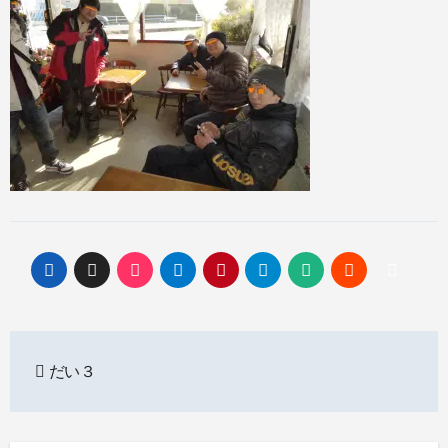
投
だい３
稿
ナ