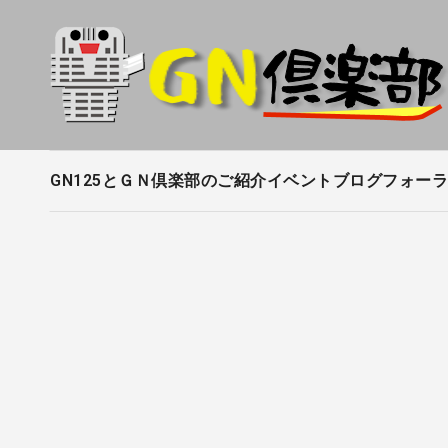
内
容
を
ス
キ
ッ
プ
GN125とＧＮ倶楽部のご紹介
イベントブログ
フォーラ