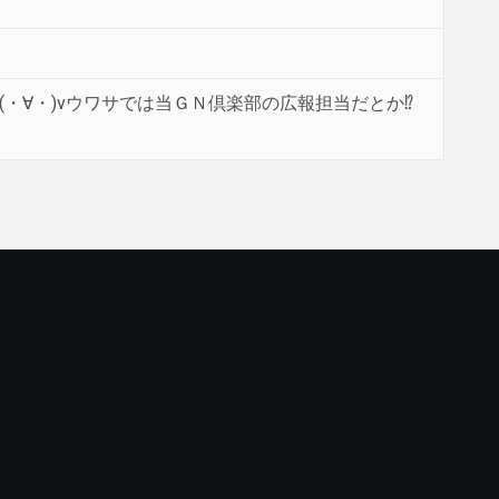
・∀・)vウワサでは当ＧＮ倶楽部の広報担当だとか⁉