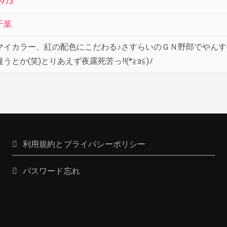
973
千葉
マイカラー、紅の配色にこだわる♪さすらいのＧＮ野郎でやんす(
違うとか(笑)とりあえず夜露死苦っ‼(*≧з≦)ﾉ
利用規約とプライバシーポリシー
パスワード忘れ