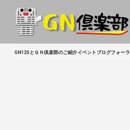
内
容
を
ス
キ
ッ
プ
GN125とＧＮ倶楽部のご紹介
イベントブログ
フォーラ