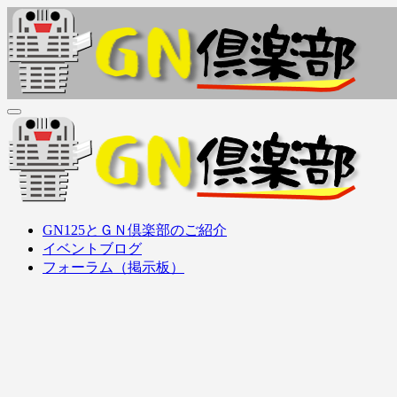
内
容
を
ス
キ
ッ
ＧＮ倶楽部
GN125Family (GN125, GS125, GZ125, EN125, etc..) オーナ
プ
ＧＮ倶楽部
GN125Family (GN125, GS125, GZ125, EN125, etc..) オーナ
GN125とＧＮ倶楽部のご紹介
イベントブログ
フォーラム（掲示板）