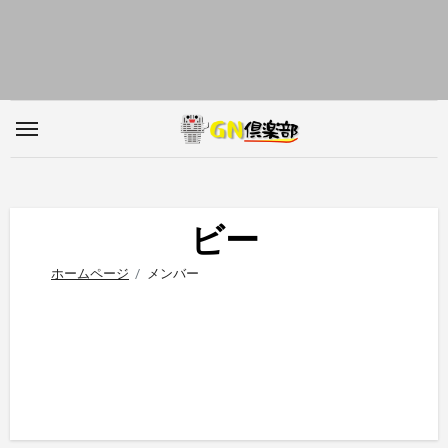
内
容
を
ス
キ
ッ
プ
ビー
ホームページ
メンバー