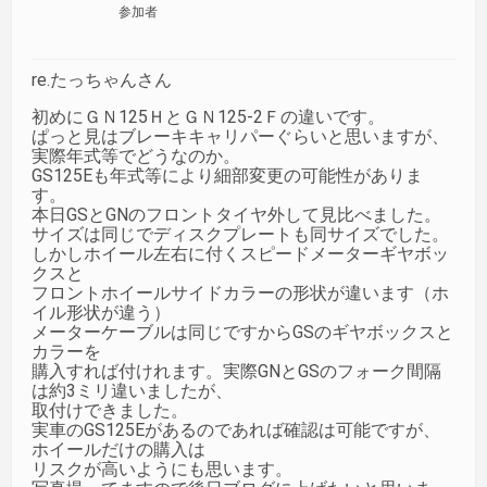
参加者
re.たっちゃんさん
初めにＧＮ125ＨとＧＮ125-2Ｆの違いです。
ぱっと見はブレーキキャリパーぐらいと思いますが、
実際年式等でどうなのか。
GS125Eも年式等により細部変更の可能性がありま
す。
本日GSとGNのフロントタイヤ外して見比べました。
サイズは同じでディスクプレートも同サイズでした。
しかしホイール左右に付くスピードメーターギヤボッ
クスと
フロントホイールサイドカラーの形状が違います（ホ
イル形状が違う）
メーターケーブルは同じですからGSのギヤボックスと
カラーを
購入すれば付けれます。実際GNとGSのフォーク間隔
は約3ミリ違いましたが、
取付けできました。
実車のGS125Eがあるのであれば確認は可能ですが、
ホイールだけの購入は
リスクが高いようにも思います。