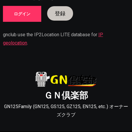
登録
gnclub use the IP2Location LITE database for
IP
geolocation
.
ＧＮ倶楽部
GN125Family (GN125, GS125, GZ125, EN125, etc..) オーナー
ズクラブ