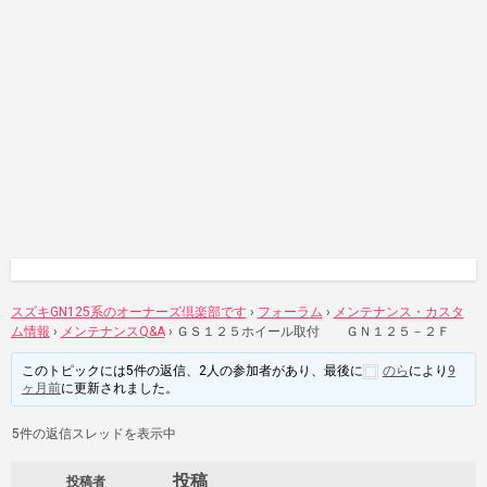
スズキGN125系のオーナーズ倶楽部です
›
フォーラム
›
メンテナンス・カスタ
ム情報
›
メンテナンスQ&A
›
ＧＳ１２５ホイール取付 ＧＮ１２５－２Ｆ
このトピックには5件の返信、2人の参加者があり、最後に
のら
により
9
ヶ月前
に更新されました。
5件の返信スレッドを表示中
投稿
投稿者