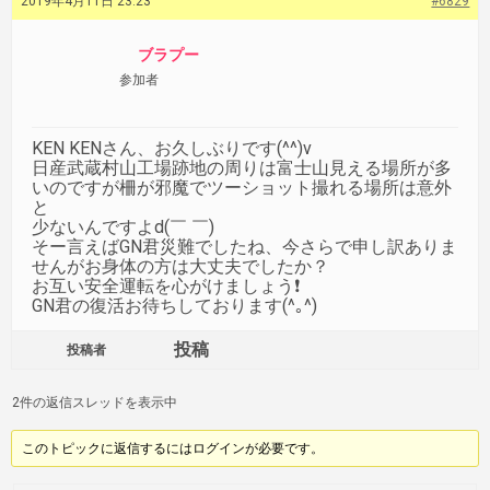
2019年4月11日 23:23
#6829
ブラプー
参加者
KEN KENさん、お久しぶりです(^^)v
日産武蔵村山工場跡地の周りは富士山見える場所が多
いのですが柵が邪魔でツーショット撮れる場所は意外
と
少ないんですよd(￣ ￣)
そー言えばGN君災難でしたね、今さらで申し訳ありま
せんがお身体の方は大丈夫でしたか？
お互い安全運転を心がけましょう❗️
GN君の復活お待ちしております(^｡^)
投稿
投稿者
2件の返信スレッドを表示中
このトピックに返信するにはログインが必要です。