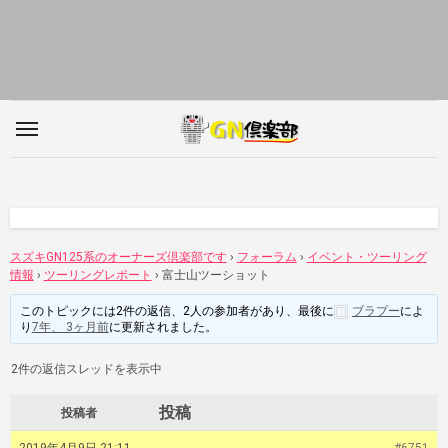
内
容
を
ス
キ
ッ
プ
スズキGN125系のオーナーズ倶楽部です
›
フォーラム
›
イベント・ツーリング
情報
›
ツーリングレポート
›
富士山ツーショット
このトピックには2件の返信、2人の参加者があり、最後に
ブラプー
によ
り
7年、 3ヶ月前
に更新されました。
2件の返信スレッドを表示中
投稿
投稿者