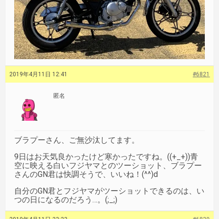
2019年4月11日 12:41
#6821
匿名
ブラプーさん、ご無沙汰してます。
9日はお天気良かったけど寒かったですね。((+_+))青
空に映える白いフジヤマとのツーショット、ブラプー
さんのGN君は快調そうで、いいね！(^^)d
自分のGN君とフジヤマがツーショットできるのは、い
つの日になるのだろう…。(;_;)