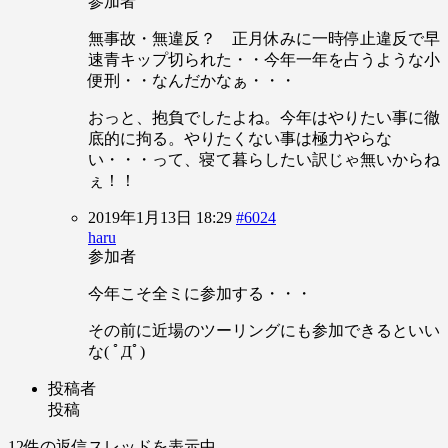
参加者
無事故・無違反？ 正月休みに一時停止違反で早
速青キップ切られた・・今年一年を占うような小
便刑・・なんだかなぁ・・・
おっと、抱負でしたよね。今年はやりたい事に徹
底的に拘る。やりたくない事は極力やらな
い・・・って、寝て暮らしたい訳じゃ無いからね
ぇ！！
2019年1月13日 18:29
#6024
haru
参加者
今年こそ全ミに参加する・・・
その前に近場のツーリングにも参加できるといい
な( ﾟДﾟ)
投稿者
投稿
12件の返信スレッドを表示中