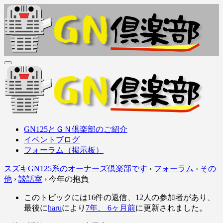
内
容
を
ス
キ
ッ
ＧＮ倶楽部
GN125Family (GN125, GS125, GZ125, EN125, etc..) オーナーズ
プ
クラブ
ＧＮ倶楽部
GN125Family (GN125, GS125, GZ125, EN125, etc..) オーナーズ
GN125とＧＮ倶楽部のご紹介
クラブ
イベントブログ
フォーラム（掲示板）
スズキGN125系のオーナーズ倶楽部です
›
フォーラム
›
その
他
›
談話室
›
今年の抱負
このトピックには16件の返信、12人の参加者があり、
最後に
haru
により
7年、 6ヶ月前
に更新されました。