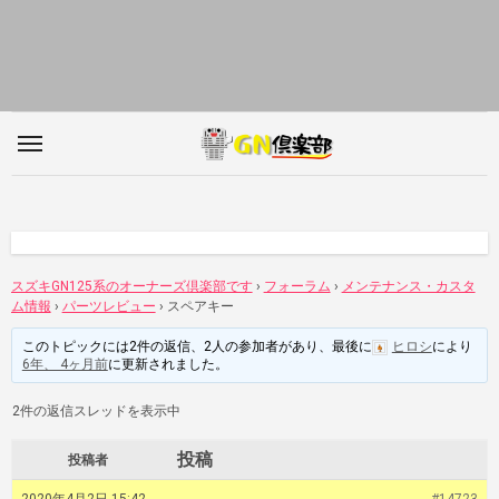
内
容
を
ス
キ
ッ
プ
スズキGN125系のオーナーズ倶楽部です
›
フォーラム
›
メンテナンス・カスタ
ム情報
›
パーツレビュー
›
スペアキー
このトピックには2件の返信、2人の参加者があり、最後に
ヒロシ
により
6年、 4ヶ月前
に更新されました。
2件の返信スレッドを表示中
投稿
投稿者