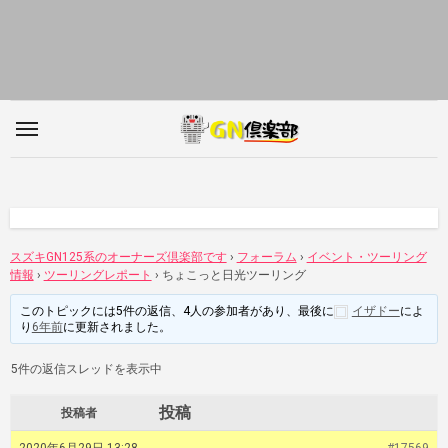
内
容
を
ス
キ
ッ
プ
スズキGN125系のオーナーズ倶楽部です
›
フォーラム
›
イベント・ツーリング
情報
›
ツーリングレポート
›
ちょこっと日光ツーリング
このトピックには5件の返信、4人の参加者があり、最後に
イザドー
によ
り
6年前
に更新されました。
5件の返信スレッドを表示中
投稿
投稿者