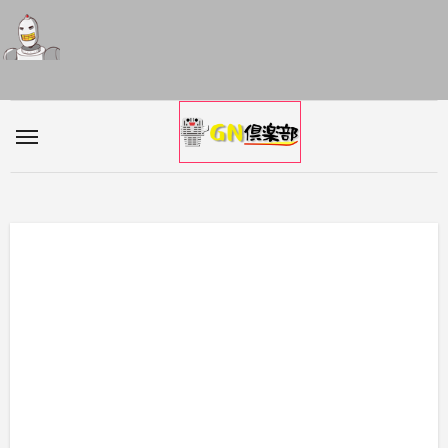
内
容
を
ス
キ
ッ
プ