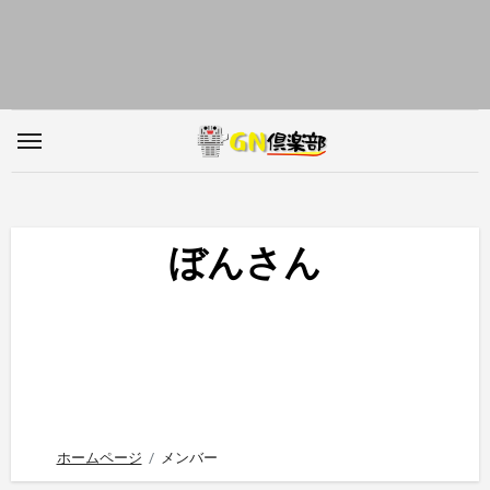
内
容
を
ス
キ
ッ
プ
ぼんさん
ホームページ
メンバー