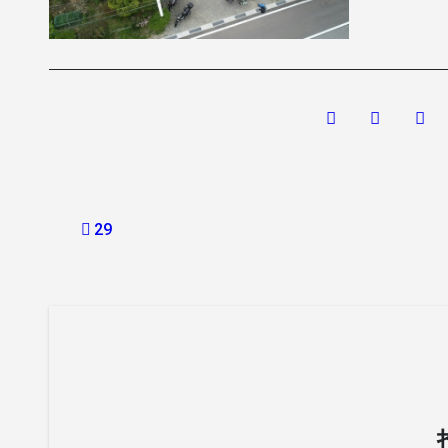
投
29
稿
ナ
ビ
ゲ
ー
シ