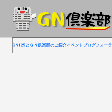
内
容
を
ス
キ
ッ
プ
GN125とＧＮ倶楽部のご紹介
イベントブログ
フォーラ