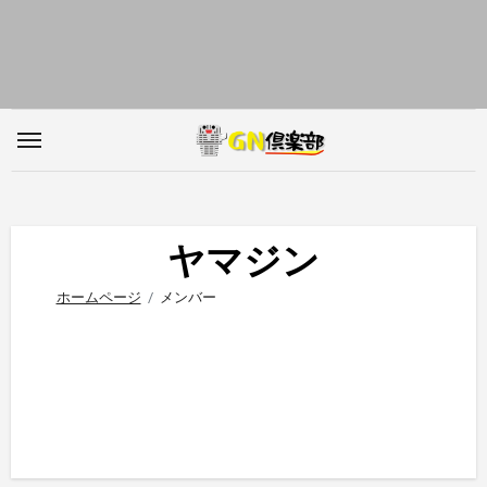
内
容
を
ス
キ
ッ
プ
ヤマジン
ホームページ
メンバー