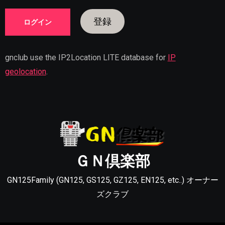
登録
gnclub use the IP2Location LITE database for
IP
geolocation
.
ＧＮ倶楽部
GN125Family (GN125, GS125, GZ125, EN125, etc..) オーナー
ズクラブ