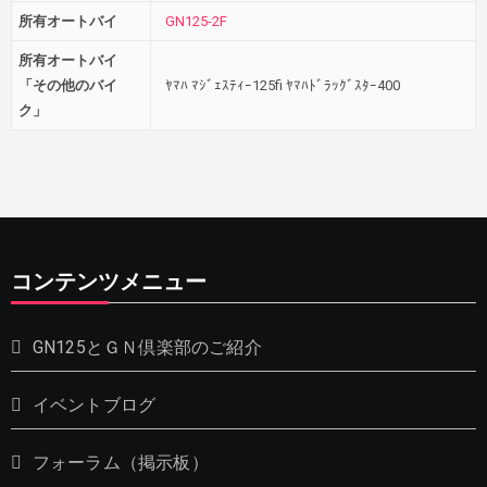
所有オートバイ
GN125-2F
所有オートバイ
「その他のバイ
ﾔﾏﾊ ﾏｼﾞｪｽﾃｨｰ125fi ﾔﾏﾊﾄﾞﾗｯｸﾞｽﾀｰ400
ク」
コンテンツメニュー
GN125とＧＮ倶楽部のご紹介
イベントブログ
フォーラム（掲示板）