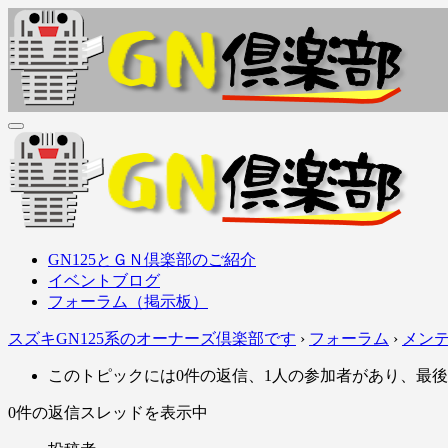
内
容
を
ス
キ
ッ
ＧＮ倶楽部
GN125Family (GN125, GS125, GZ125, EN125, etc..) オーナ
プ
ＧＮ倶楽部
GN125Family (GN125, GS125, GZ125, EN125, etc..) オーナ
GN125とＧＮ倶楽部のご紹介
イベントブログ
フォーラム（掲示板）
スズキGN125系のオーナーズ倶楽部です
›
フォーラム
›
メン
このトピックには0件の返信、1人の参加者があり、最
0件の返信スレッドを表示中