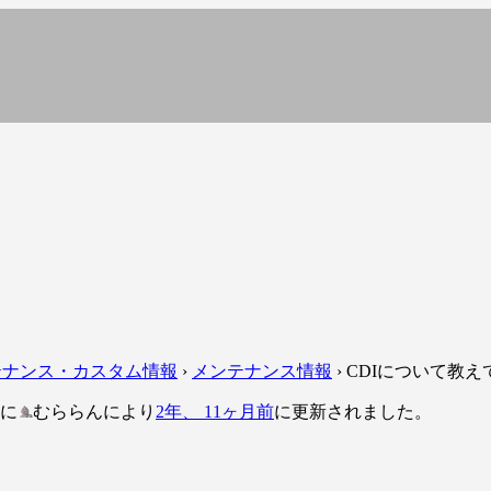
ーズクラブ
ーズクラブ
テナンス・カスタム情報
›
メンテナンス情報
›
CDIについて教え
後に
むららん
により
2年、 11ヶ月前
に更新されました。