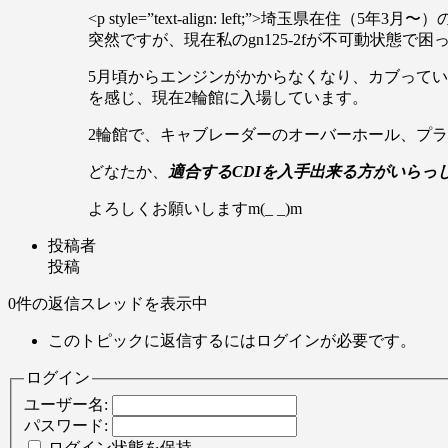
<p style=”text-align: left;”>埼玉県在住（5年3月〜）
突然ですが、現在私のgn125-2fが不可動状態で困
5月頃からエンジンがかからなくなり、カブって
を感じ、現在2輪館に入場しています。
2輪館で、キャブレーダーのオーバーホール、プ
どなたか、
適合するCDIを入手出来る方がいらっ
よろしくお願いしますm(_ _)m
投稿者
投稿
0件の返信スレッドを表示中
このトピックに返信するにはログインが必要です。
ログイン
ユーザー名:
パスワード:
ログイン状態を保持