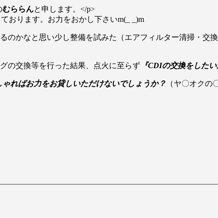
の
むららん
と申します。</p>
っております。お力をおかし下さいm(_ _)m
いるのかなと思い少し整備を試みた（エアフィルター清掃・交
ラグの交換等を行った結果、点火に至らず
『CDIの交換をした
しゃればお力をお貸しいただけないでしょうか？
（ヤ〇オクの