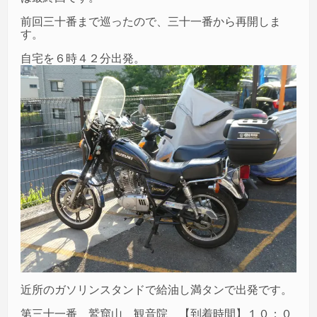
前回三十番まで巡ったので、三十一番から再開しま
す。
自宅を６時４２分出発。
近所のガソリンスタンドで給油し満タンで出発です。
第三十一番 鷲窟山 観音院 【到着時間】１０：０