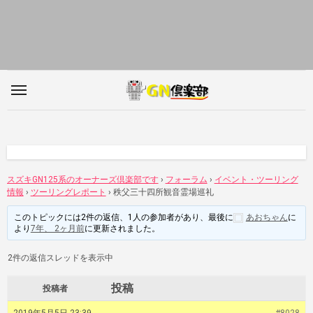
内
容
を
ス
キ
ッ
プ
スズキGN125系のオーナーズ倶楽部です
›
フォーラム
›
イベント・ツーリング
情報
›
ツーリングレポート
›
秩父三十四所観音霊場巡礼
このトピックには2件の返信、1人の参加者があり、最後に
あおちゃん
に
より
7年、 2ヶ月前
に更新されました。
2件の返信スレッドを表示中
投稿
投稿者