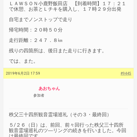
ＬＡＷＳＯＮ小鹿野飯田店 【到着時間】１７：２１
で休憩、お茶とＬチキを購入し、１７時２９分出発
自宅までノンストップで走り
帰宅時間：２０時５０分
走行距離：２４７．８㎞
残りの四箇所は、後日また走りに行きます。
では、また。
2019年6月2日 17:59
#9445
あおちゃん
参加者
秩父三十四所観音霊場巡礼（その３・最終回）
５/２６（日）は、前回、前々回行った秩父三十四所
観音霊場巡礼のツ―リングの続きを行いました。今回
は最終回です。