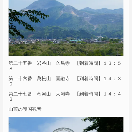
第二十五番 岩谷山 久昌寺 【到着時間】１３：５
８
第二十六番 萬松山 圓融寺 【到着時間】１４：３
０
第二十七番 竜河山 大淵寺 【到着時間】１４：４
２
山頂の護国観音