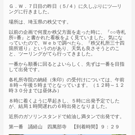
Ｇ．Ｗ．７日目の昨日（５/４）に久しぶりにツ―リ
ングに行きました。
場所は、埼玉県の秩父です。
以前の企画で何度か秩父方面を走った時に、『○○寺札
所○番』と書かれた看板をよく見ていました。気にな
っていたので、Ｗｅｂで調べたら、『秩父札所三十四
箇所巡り』というのがあり、天気も良さそうとのこ
と、ツーリングがてら行ってきました。
一番から順番に回るとよいらしく、先ずは一番を目指
して出発です。
各札所寺院の納経（朱印）の受付けについては、午前
８時～午後５時までとなっています。（１２時～１２
時３０分までは昼休み）
８時に着くように早起きし、５時に出発予定でした
が、結局１時間遅れの６時出発となりました。
近所のガソリンスタンドで給油し満タンで出発です。
第一番 誦経山 四萬部寺 【到着時間】９：２９