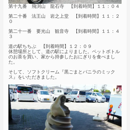
第十九番 飛渕山 龍石寺 【到着時間】１１：０４
第二十番 法王山 岩之上堂 【到着時間】１１：２
０
第二十一番 要光山 観音寺 【到着時間】１１：４
３
道の駅ちちぶ 【到着時間】１２：０９
休憩場所として、道の駅によりました。ペットボトル
のお茶を買い、家から持参したおにぎりを食べまし
た。
そして、ソフトクリーム『黒ごまとバニラのミック
ス』をいただきました。