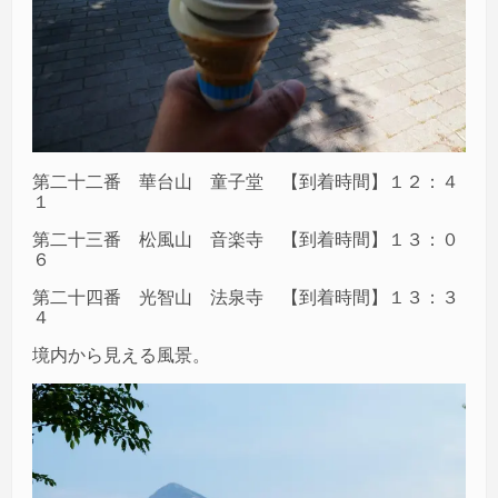
第二十二番 華台山 童子堂 【到着時間】１２：４
１
第二十三番 松風山 音楽寺 【到着時間】１３：０
６
第二十四番 光智山 法泉寺 【到着時間】１３：３
４
境内から見える風景。