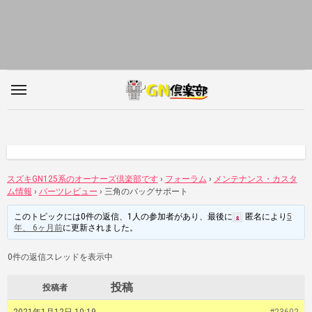
内
容
を
ス
キ
ッ
プ
スズキGN125系のオーナーズ倶楽部です
›
フォーラム
›
メンテナンス・カスタ
ム情報
›
パーツレビュー
›
三角のバッグサポート
このトピックには0件の返信、1人の参加者があり、最後に
匿名
により
5
年、 6ヶ月前
に更新されました。
0件の返信スレッドを表示中
投稿
投稿者