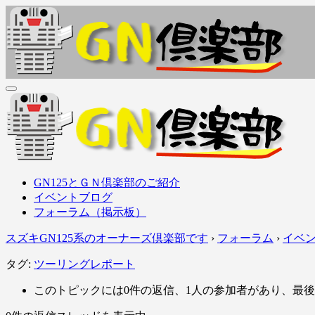
内
容
を
ス
キ
ッ
ＧＮ倶楽部
GN125Family (GN125, GS125, GZ125, EN125, etc..) オーナ
プ
ＧＮ倶楽部
GN125Family (GN125, GS125, GZ125, EN125, etc..) オーナ
GN125とＧＮ倶楽部のご紹介
イベントブログ
フォーラム（掲示板）
スズキGN125系のオーナーズ倶楽部です
›
フォーラム
›
イベ
タグ:
ツーリングレポート
このトピックには0件の返信、1人の参加者があり、最