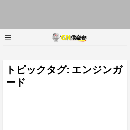
内
容
を
ス
キ
ッ
プ
トピックタグ: エンジンガ
ード