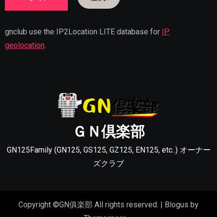
gnclub use the IP2Location LITE database for
IP
geolocation
.
ＧＮ倶楽部
GN125Family (GN125, GS125, GZ125, EN125, etc..) オーナー
ズクラブ
Copyright ©GN俱楽部 All rights reserved.
|
Blogus
by