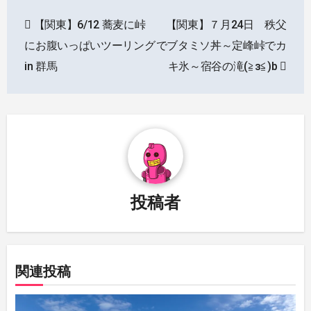
投
【関東】6/12 蕎麦に峠
【関東】７月24日 秩父
稿
にお腹いっぱいツーリング
でブタミソ丼～定峰峠でカ
ナ
in 群馬
キ氷～宿谷の滝(≧з≦)b
ビ
ゲ
ー
シ
投稿者
ョ
ン
関連投稿