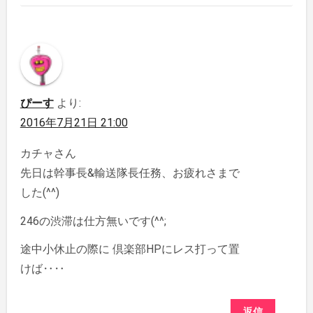
ぴーす
より:
2016年7月21日 21:00
カチャさん
先日は幹事長&輸送隊長任務、お疲れさまで
した(^^)
246の渋滞は仕方無いです(^^;
途中小休止の際に 倶楽部HPにレス打って置
けば‥‥
返信