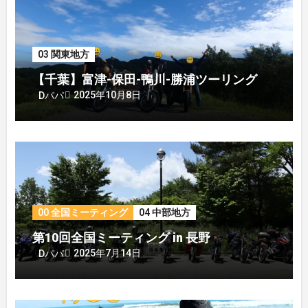
03 関東地方
【千葉】富津-保田-鴨川-勝浦ツーリング
2025年10月8日
Dパパ
00 全国ミーティング
04 中部地方
第10回全国ミーティング in 長野
2025年7月14日
Dパパ