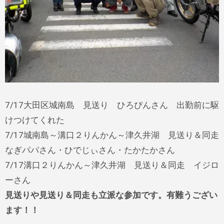
7/17大田区城南島 見送り ひろぴんさん 出勤前に駆
けつけてくれた
7/17城南島～溝口２りんかん～津久井湖 見送り＆同走
なぎパパさん・ひでじぃさん・たかたかさん
7/17溝口２りんかん～津久井湖 見送り＆同走 イジロ
ーさん
見送りや見送り＆同走も立派な参加です。有難うござい
ます！！