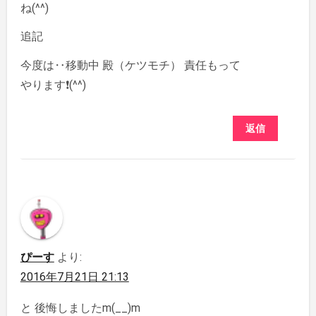
ね(^^)
追記
今度は‥移動中 殿（ケツモチ） 責任もって
やります❗(^^)
返信
ぴーす
より:
2016年7月21日 21:13
と 後悔しましたm(__)m