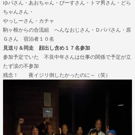
ゆパさん・あおちゃん・ぴーすさん・トマ男さん・どら
ちゃんさん・
やっしーさん・カチャ
駒ヶ根からの合流組 へんなおじさん・Ｄパパさん・原
Ｇさん 宿泊者１０名
見送り＆同走 顔出し含め１７名参加
参加予定でいた 不良中年さんは仕事の関係で予定が立
たず涙の不参加
残念！ 夜イジリ倒したかったのに～（笑）