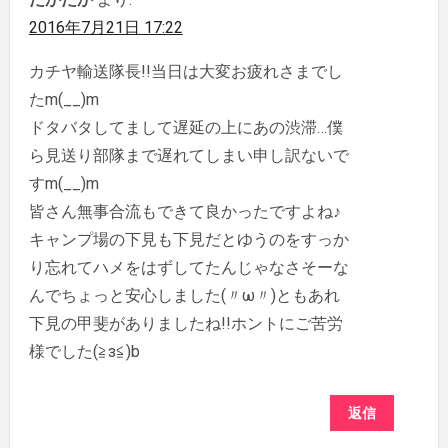
2016年7月21日 17:22
カチヤ輸送隊長!!当日は大変お疲れさまでし
たm(__)m
ドタバタしてまして遅延の上にあの渋滞…僕
ら見送り部隊まで遅れてしまい申し訳ないで
すm(__)m
皆さん無事合流もできて良かったですよね♪
キャンプ場の下見も下見だとゆうのをすっか
り忘れてハメをはずしてたんじゃなさそーな
んでちょっと安心しました(〃ω〃)ともあれ
下見の甲斐がありましたね!!ホントにご苦労
様でした(≧з≦)b
返信